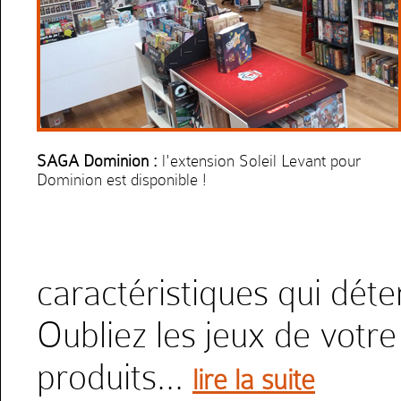
SAGA Dominion :
l'extension Soleil Levant pour
Dominion est disponible !
Moon Colony bloodbath :
Arriverez-vous à sauver
vos humains de toutes ces calamités !?
caractéristiques qui déte
DNUP :
Voici le jeu du MOMENT. terriblement
addictif et un peu chaffouin
Oubliez les jeux de votr
produits...
lire la suite
Retour en Stock :
Sweet Lands et Eternal Decks sont
disponibles