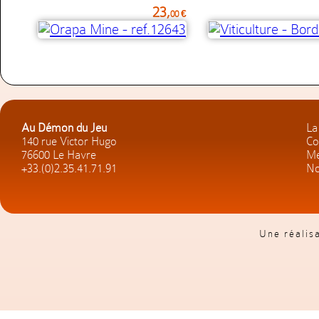
23,
00 €
Au Démon du Jeu
La
140 rue Victor Hugo
Co
76600 Le Havre
Me
+33.(0)2.35.41.71.91
No
Une réalis